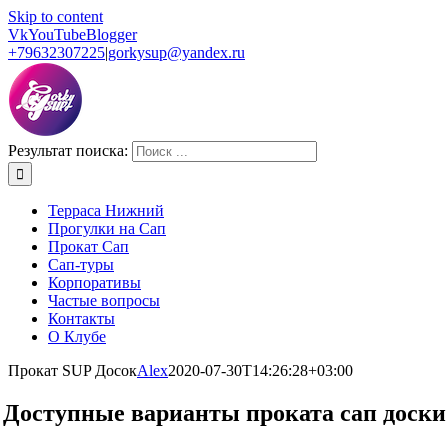
Skip to content
Vk
YouTube
Blogger
+79632307225
|
gorkysup@yandex.ru
Результат поиска:
Терраса Нижний
Прогулки на Сап
Прокат Сап
Сап-туры
Корпоративы
Частые вопросы
Контакты
О Клубе
Прокат SUP Досок
Alex
2020-07-30T14:26:28+03:00
Доступные варианты проката сап доски