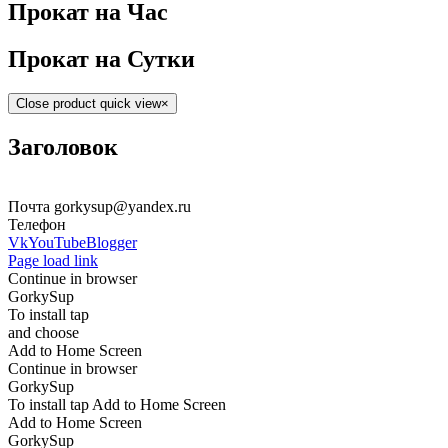
Прокат на Час
Прокат на Сутки
Close product quick view
×
Заголовок
Прогулки и Прокат Сап оборудования в Нижнем Новгороде
Почта gorkysup@yandex.ru
Телефон
+7 963 230 72 25
Vk
YouTube
Blogger
Page load link
Continue in browser
GorkySup
To install tap
and choose
Add to Home Screen
Continue in browser
GorkySup
To install tap Add to Home Screen
Add to Home Screen
GorkySup