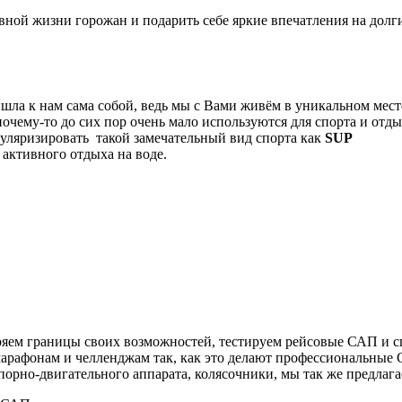
вной жизни горожан и подарить себе яркие впечатления на долг
а к нам сама собой, ведь мы с Вами живём в уникальном месте
очему-то до сих пор очень мало используются для спорта и отды
пуляризировать такой замечательный вид спорта как
SUP
активного отдыха на воде.
яем границы своих возможностей, тестируем рейсовые САП и с
марафонам и челленджам так, как это делают профессиональные
орно-двигательного аппарата, колясочники, мы так же предлаг