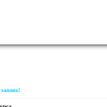
 заново!
курса