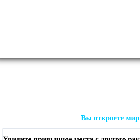
Вы откроете мир
Увидите привычное места с другого ра