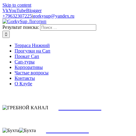
Skip to content
Vk
YouTube
Blogger
+79632307225
|
gorkysup@yandex.ru
Результат поиска:
Терраса Нижний
Прогулки на Сап
Прокат Сап
Сап-туры
Корпоративы
Частые вопросы
Контакты
О Клубе
ЗАПИСАТЬСЯ
ЕЖЕДНЕ
БУ
ЗАПИСАТЬСЯ