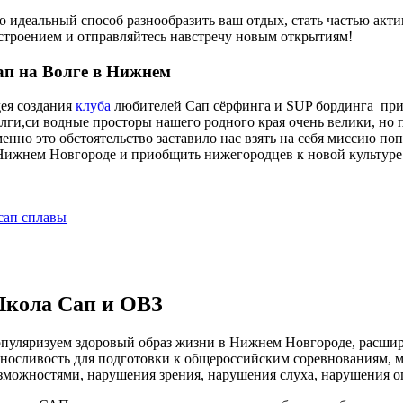
о идеальный способ разнообразить ваш отдых, стать частью акти
строением и отправляйтесь навстречу новым открытиям!
ап на Волге в Нижнем
ея создания
клуба
любителей Сап сёрфинга и SUP бординга пришл
лги,cи водные просторы нашего родного края очень велики, но п
енно это обстоятельство заставило нас взять на себя миссию по
Нижнем Новгороде и приобщить нижегородцев к новой культуре 
кола Сап и ОВЗ
пуляризуем здоровый образ жизни в Нижнем Новгороде, расшир
носливость для подготовки к общероссийским соревнованиям, 
зможностями, нарушения зрения, нарушения слуха, нарушения оп