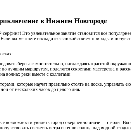
приключение в Нижнем Новгороде
P-серфинг! Это увлекательное занятие становится всё популярн
сли вы мечтаете насладиться спокойствием природы и почувств
осках:
ледовать берега самостоятельно, наслаждаясь красотой окружаю
по лучшим маршрутам, поделятся секретами мастерства и расск
а волнах реки вместе с коллегами.
рами, которые научат правильно стоять на доске, управлять ею
ной от нескольких часов до целого дня.
е возможности увидеть город совершенно иначе — с воды. Вы 
очувствовать свежесть ветра и тепло солнца над водной гладью