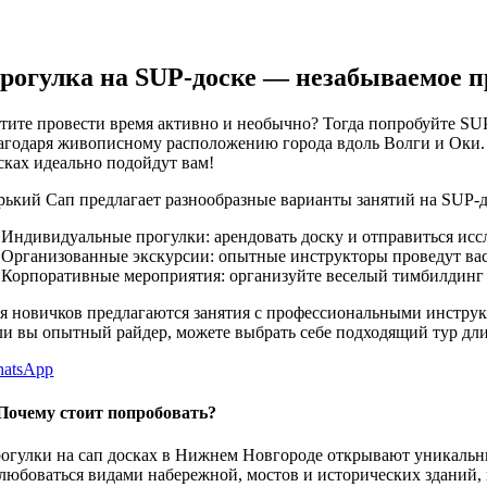
рогулка на SUP-доске — незабываемое 
тите провести время активно и необычно? Тогда попробуйте SU
агодаря живописному расположению города вдоль Волги и Оки. Е
сках идеально подойдут вам!
рький Сап предлагает разнообразные варианты занятий на SUP-д
Индивидуальные прогулки: арендовать доску и отправиться исс
Организованные экскурсии: опытные инструкторы проведут вас 
Корпоративные мероприятия: организуйте веселый тимбилдинг н
я новичков предлагаются занятия с профессиональными инструкто
ли вы опытный райдер, можете выбрать себе подходящий тур дли
atsApp
Почему стоит попробовать?
огулки на сап досках в Нижнем Новгороде открывают уникальны
любоваться видами набережной, мостов и исторических зданий, п